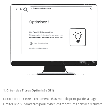
1. Créer des Titres Optimisés (H1)
Le titre H1 doit être directement lié au mot-clé principal de la page.
Limitez-le à 60 caractères pour éviter les troncatures dans les résultats