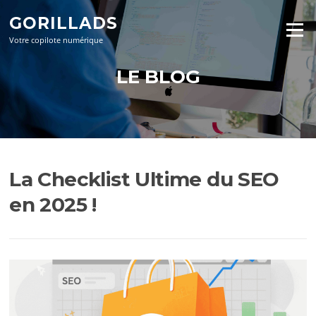
Aller
GORILLADS
au
Menu
contenu
Votre copilote numérique
LE BLOG
La Checklist Ultime du SEO
en 2025 !