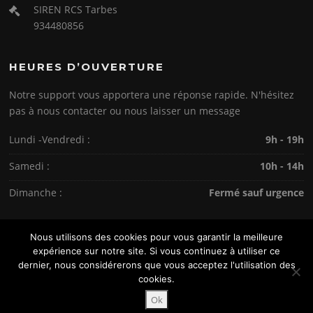
SIREN RCS Tarbes
934480856
HEURES D’OUVERTURE
Notre support vous apportera une réponse rapide. N'hésitez
pas à nous contacter ou nous laisser un message
Lundi -Vendredi :
9h - 19h
Samedi :
10h - 14h
Dimanche :
Fermé sauf urgence
Nous utilisons des cookies pour vous garantir la meilleure
expérience sur notre site. Si vous continuez à utiliser ce
dernier, nous considérerons que vous acceptez l'utilisation des
Copyright © © 2026. Tous droits réservés.
cookies.
Screenr parallax theme
par FameThemes
Ok