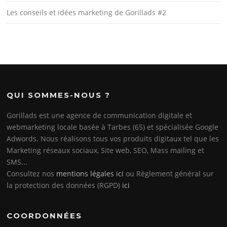
Les conseils et idées marketing de Gorillads #2
QUI SOMMES-NOUS ?
Gorillads est une agence de communication digitale et
webmarketing locale basée à Tarbes (65) et spécialisée Google
Adwords. Nous réalisons tous vos produits digitaux tel que les
Marketing réseaux sociaux, Site web, SEO, Mass mailing et
SMS...
Consultez nos
mentions légales ici
ou Règlement général sur
la protection des données (RGPD)
ici
COORDONNÉES